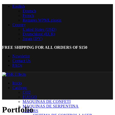
English
Deutsch
French
Requires WPML plugin
Country
United States (USD)
Deutschland (EUR)
Japan (JPY)
FREE SHIPPING FOR ALL ORDERS OF $150
Newsletter
Contact Us
FAQs
Inicio
Catálogo
CO2
FUEGO
MAQUINAS DE CONFETI
MAQUINAS DE SERPENTINA
Portfolio
LASERS