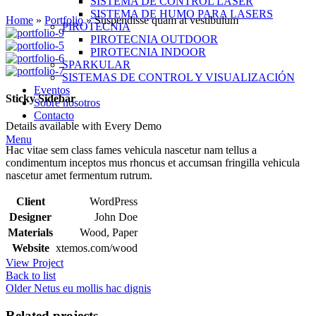
SISTEMA DE CONTROL LASER
SISTEMA DE HUMO PARA LASERS
Home
»
Portfolio
»
Suspendisse quam at vestibulum
PIROTECNIA
PIROTECNIA OUTDOOR
PIROTECNIA INDOOR
SPARKULAR
SISTEMAS DE CONTROL Y VISUALIZACIÓN
Eventos
Sticky Sidebar
Sobre nosotros
Contacto
Details available with Every Demo
Menu
Hac vitae sem class fames vehicula nascetur nam tellus a
condimentum inceptos mus rhoncus et accumsan fringilla vehicula
nascetur amet fermentum rutrum.
Client
WordPress
Designer
John Doe
Materials
Wood, Paper
Website
xtemos.com/wood
View Project
Back to list
Older
Netus eu mollis hac dignis
Related projects