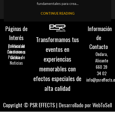
fundamentales para crea...
CONTINUE READING
Páginas de
Información
Interés
de
Transformamos tus
Contacto
Política de privacidad
eventos en
Términos y Condiciones
Ondara,
experiencias
Política de Cookies
Alicante
Noticias
660 39
memorables con
34 02
efectos especiales de
info@psreffects.
alta calidad
Copyright © PSR EFFECTS |
Desarrollado por WebToSell